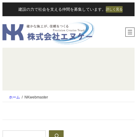
内
建設の力で社会を支える仲間を募集しています。
詳しく見る
容
を
ス
キ
ッ
プ
ホーム
NKwebmaster
検