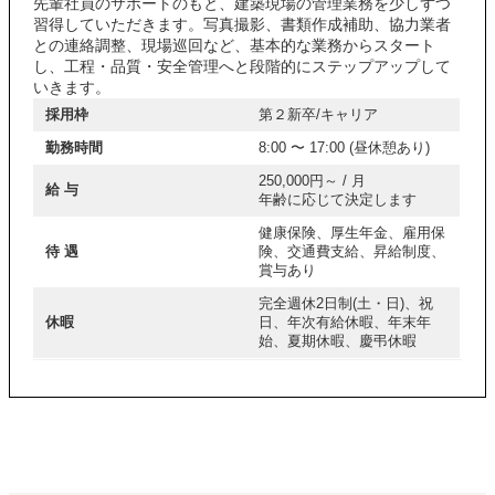
先輩社員のサポートのもと、建築現場の管理業務を少しずつ
習得していただきます。写真撮影、書類作成補助、協力業者
との連絡調整、現場巡回など、基本的な業務からスタート
し、工程・品質・安全管理へと段階的にステップアップして
いきます。
採用枠
第２新卒/キャリア
勤務時間
8:00 〜 17:00 (昼休憩あり)
250,000円～ / 月
給 与
年齢に応じて決定します
健康保険、厚生年金、雇用保
待 遇
険、交通費支給、昇給制度、
賞与あり
完全週休2日制(土・日)、祝
休暇
日、年次有給休暇、年末年
始、夏期休暇、慶弔休暇