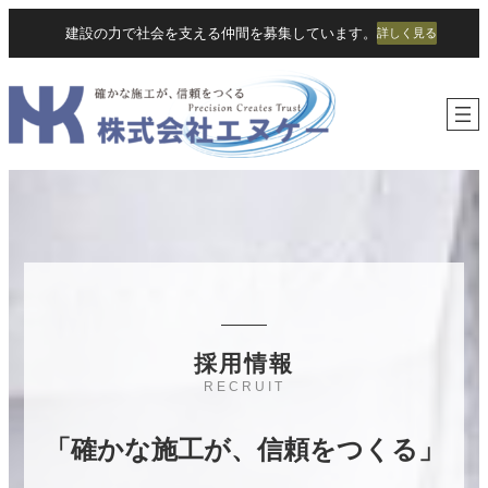
内
建設の力で社会を支える仲間を募集しています。
詳しく見る
容
を
ス
キ
ッ
プ
採用情報
RECRUIT
「確かな施工が、信頼をつくる」