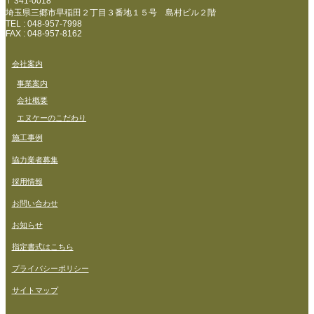
〒341-0018
埼玉県三郷市早稲田２丁目３番地１５号 島村ビル２階
TEL : 048-957-7998
FAX : 048-957-8162
会社案内
事業案内
会社概要
エヌケーのこだわり
施工事例
協力業者募集
採用情報
お問い合わせ
お知らせ
指定書式はこちら
プライバシーポリシー
サイトマップ