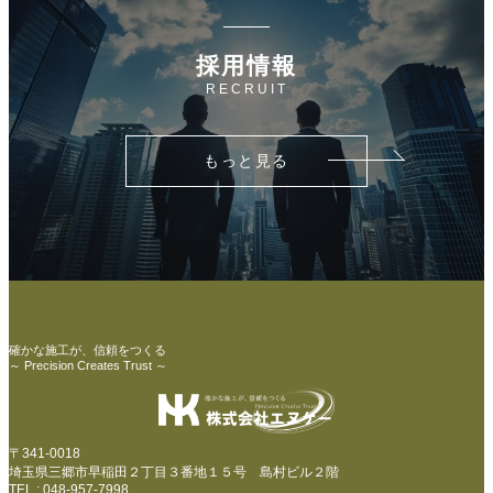
採用情報
RECRUIT
もっと見る
確かな施工が、信頼をつくる
～ Precision Creates Trust ～
〒341-0018
埼玉県三郷市早稲田２丁目３番地１５号 島村ビル２階
TEL : 048-957-7998