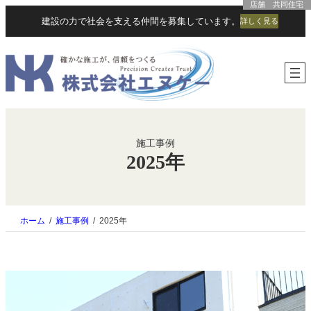
店舗・オフィス
共同住宅
共同住宅
共同住宅
共同住宅
共同住宅
内
建設の力で社会を支える仲間を募集しています。
詳しく見る
容
を
ス
キ
ッ
プ
施工事例
2025年
ホーム
施工事例
2025年