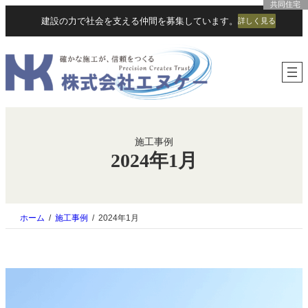
共同住宅
共同住宅
内
建設の力で社会を支える仲間を募集しています。
詳しく見る
容
を
ス
キ
ッ
プ
施工事例
2024年1月
ホーム
施工事例
2024年1月