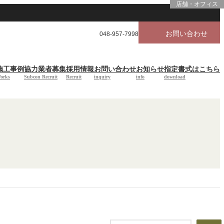
店舗・オフィス
お問い合わせ
048-957-7998
施工事例
協力業者募集
採用情報
お問い合わせ
お知らせ
指定書式はこちら
orks
Subcon Recruit
Recruit
inquiry
info
download
検