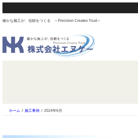
内
容
を
確かな施工が、信頼をつくる ～Precision Creates Trust～
ス
キ
ッ
プ
ホーム
施工事例
2024年6月