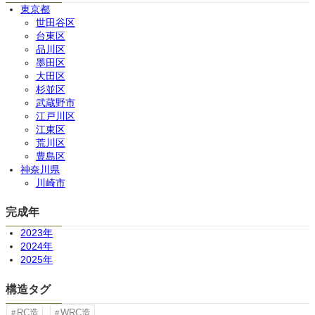
東京都
世田谷区
台東区
品川区
墨田区
大田区
杉並区
武蔵野市
江戸川区
江東区
荒川区
豊島区
神奈川県
川崎市
完成年
2023年
2024年
2025年
構造タグ
RC造
WRC造