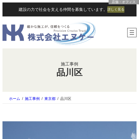
店舗・オフィス
内
建設の力で社会を支える仲間を募集しています。
詳しく見る
容
を
ス
キ
ッ
プ
施工事例
品川区
ホーム
施工事例
東京都
品川区